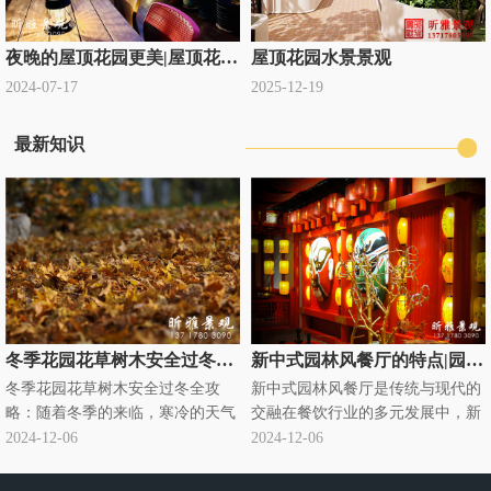
夜晚的屋顶花园更美|屋顶花园设计公司定制
屋顶花园水景景观
2024-07-17
2025-12-19
最新知识
冬季花园花草树木安全过冬全攻略|别墅庭院绿化过冬知识
新中式园林风餐厅的特点|园林式饭店
冬季花园花草树木安全过冬全攻
新中式园林风餐厅是传统与现代的
略：随着冬季的来临，寒冷的天气
交融在餐饮行业的多元发展中，新
对花园里的花草树木构成了严峻的
中式园林风餐厅悄然兴起，成为独
2024-12-06
2024-12-06
挑战。为了确保它们能够安全过
特的存在。它将传统中式园林元素
冬，需要采取一系列有针对性的养
与现代餐饮需求巧妙融合，营造出