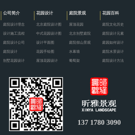
护措施。··· ...
别具··· ...
公司简介
花园设计
庭院景观
花园百科
庭院设计理念
北京庭院设计图
屋顶花园
庭院文化历史
设计施工流程
中式花园设计图
北京别墅庭院
庭院设计元素
庭院设计公司
设计平面图
庭院假山景观
庭园如何设计
庭院设计
花园手绘图
水幕墙
庭院水景设计
别墅花园设计
屋顶花园设计
葡萄架
庭院设计方法
137 1780 3090