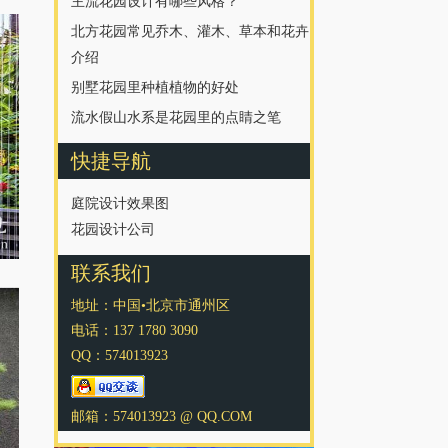
主流花园设计有哪些风格？
北方花园常见乔木、灌木、草本和花卉
介绍
别墅花园里种植植物的好处
流水假山水系是花园里的点睛之笔
快捷导航
庭院设计效果图
花园设计公司
联系我们
地址：中国•北京市通州区
电话：137 1780 3090
QQ：574013923
邮箱：574013923 @ QQ.COM