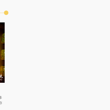
多
存
，