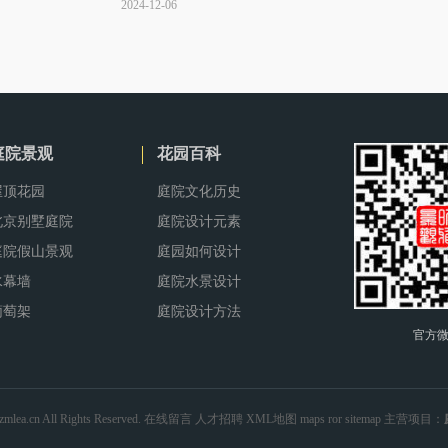
2024-12-06
营造出别具··· ...
庭院景观
花园百科
屋顶花园
庭院文化历史
北京别墅庭院
庭院设计元素
庭院假山景观
庭园如何设计
水幕墙
庭院水景设计
葡萄架
庭院设计方法
官方
mlea.cn All Rights Reserved.
在线留言
人才招聘
XML地图
maps
ror
sitemap
主营项目：