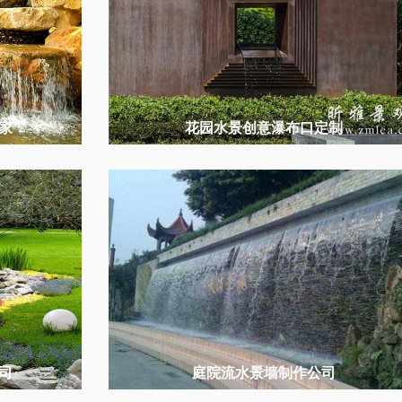
家
花园水景创意瀑布口定制
司
庭院流水景墙制作公司