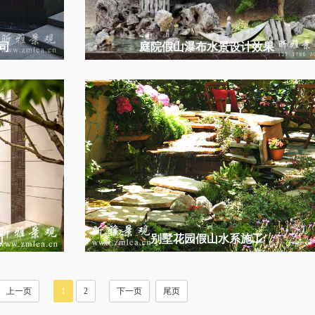
司
庭院假山瀑布水景设计效果
司
别墅花园假山水系施工
上一页
1
2
下一页
尾页