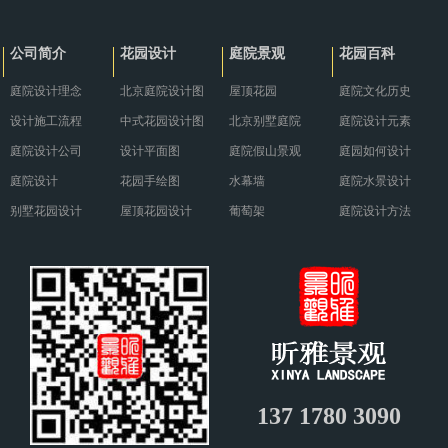
冬，需要采取一系列有针对性的养
与现代餐饮需求巧妙融合，营造出
护措施。··· ...
别具··· ...
公司简介
花园设计
庭院景观
花园百科
庭院设计理念
北京庭院设计图
屋顶花园
庭院文化历史
设计施工流程
中式花园设计图
北京别墅庭院
庭院设计元素
庭院设计公司
设计平面图
庭院假山景观
庭园如何设计
庭院设计
花园手绘图
水幕墙
庭院水景设计
别墅花园设计
屋顶花园设计
葡萄架
庭院设计方法
137 1780 3090