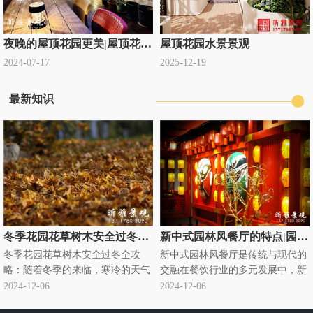
夜晚的屋顶花园更美|屋顶花园设计公司定制
屋顶花园水景景观
2024-07-17
2025-12-19
最新知识
冬季花园花草树木安全过冬全攻略|别墅庭院绿化过冬知识
新中式园林风餐厅的特点|园林式饭店
冬季花园花草树木安全过冬全攻
新中式园林风餐厅是传统与现代的
略：随着冬季的来临，寒冷的天气
交融在餐饮行业的多元发展中，新
对花园里的花草树木构成了严峻的
中式园林风餐厅悄然兴起，成为独
2024-12-06
2024-12-06
挑战。为了确保它们能够安全过
特的存在。它将传统中式园林元素