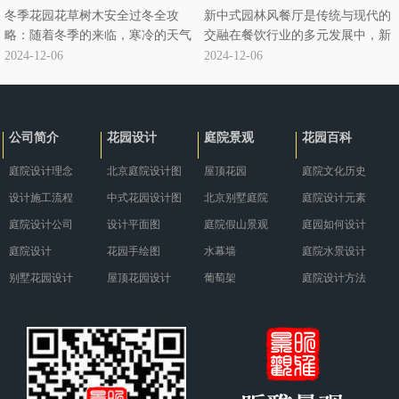
冬季花园花草树木安全过冬全攻
新中式园林风餐厅是传统与现代的
略：随着冬季的来临，寒冷的天气
交融在餐饮行业的多元发展中，新
对花园里的花草树木构成了严峻的
中式园林风餐厅悄然兴起，成为独
2024-12-06
2024-12-06
挑战。为了确保它们能够安全过
特的存在。它将传统中式园林元素
冬，需要采取一系列有针对性的养
与现代餐饮需求巧妙融合，营造出
护措施。··· ...
别具··· ...
公司简介
花园设计
庭院景观
花园百科
庭院设计理念
北京庭院设计图
屋顶花园
庭院文化历史
设计施工流程
中式花园设计图
北京别墅庭院
庭院设计元素
庭院设计公司
设计平面图
庭院假山景观
庭园如何设计
庭院设计
花园手绘图
水幕墙
庭院水景设计
别墅花园设计
屋顶花园设计
葡萄架
庭院设计方法