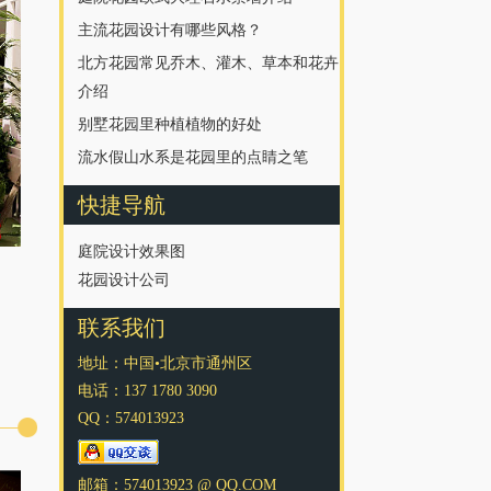
主流花园设计有哪些风格？
北方花园常见乔木、灌木、草本和花卉
介绍
别墅花园里种植植物的好处
流水假山水系是花园里的点睛之笔
快捷导航
庭院设计效果图
花园设计公司
联系我们
地址：中国•北京市通州区
电话：137 1780 3090
QQ：574013923
邮箱：574013923 @ QQ.COM