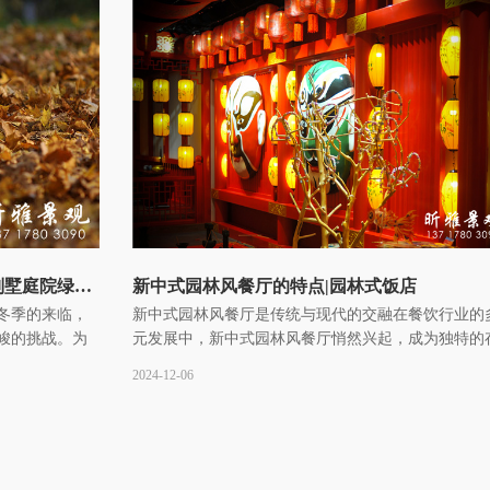
冬季花园花草树木安全过冬全攻略|别墅庭院绿化过冬知识
新中式园林风餐厅的特点|园林式饭店
冬季的来临，
新中式园林风餐厅是传统与现代的交融在餐饮行业的
峻的挑战。为
元发展中，新中式园林风餐厅悄然兴起，成为独特的
列有针对性的
在。它将传统中式园林元素与现代餐饮需求巧妙融合
2024-12-06
营造出别具··· ...