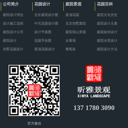
公司简介
花园设计
庭院景观
花园百科
庭院设计理念
北京庭院设计图
屋顶花园
庭院文化历史
设计施工流程
中式花园设计图
北京别墅庭院
庭院设计元素
庭院设计公司
设计平面图
庭院假山景观
庭园如何设计
庭院设计
花园手绘图
水幕墙
庭院水景设计
别墅花园设计
屋顶花园设计
葡萄架
庭院设计方法
137 1780 3090
官方微信