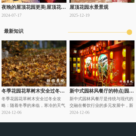
夜晚的屋顶花园更美|屋顶花园设计公司定制
屋顶花园水景景观
2024-07-17
2025-12-19
最新知识
冬季花园花草树木安全过冬全攻略|别墅庭院绿化过冬知识
新中式园林风餐厅的特点|园林式饭店
冬季花园花草树木安全过冬全攻
新中式园林风餐厅是传统与现代的
略：随着冬季的来临，寒冷的天气
交融在餐饮行业的多元发展中，新
对花园里的花草树木构成了严峻的
中式园林风餐厅悄然兴起，成为独
2024-12-06
2024-12-06
挑战。为了确保它们能够安全过
特的存在。它将传统中式园林元素
冬，需要采取一系列有针对性的养
与现代餐饮需求巧妙融合，营造出
护措施。··· ...
别具··· ...