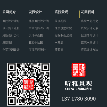
冬，需要采取一系列有针对性的养
与现代餐饮需求巧妙融合，营造出
护措施。··· ...
别具··· ...
公司简介
花园设计
庭院景观
花园百科
庭院设计理念
北京庭院设计图
屋顶花园
庭院文化历史
设计施工流程
中式花园设计图
北京别墅庭院
庭院设计元素
庭院设计公司
设计平面图
庭院假山景观
庭园如何设计
庭院设计
花园手绘图
水幕墙
庭院水景设计
别墅花园设计
屋顶花园设计
葡萄架
庭院设计方法
137 1780 3090