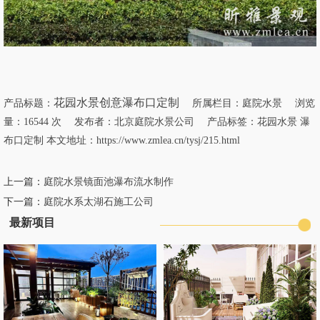
花园水景创意瀑布口定制
产品标题：
所属栏目：
庭院水景
浏览
量：16544 次 发布者：北京庭院水景公司 产品标签：
花园水景
瀑
布口定制
本文地址：
https://www.zmlea.cn/tysj/215.html
上一篇：
庭院水景镜面池瀑布流水制作
下一篇：
庭院水系太湖石施工公司
最新项目