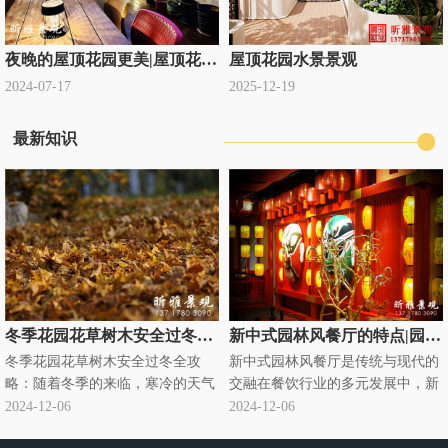
夜晚的屋顶花园更美|屋顶花园设计公司定制
屋顶花园水景景观
2024-07-17
2025-12-19
最新知识
冬季花园花草树木安全过冬全攻略|别墅庭院绿化过冬知识
新中式园林风餐厅的特点|园林式饭店
冬季花园花草树木安全过冬全攻
新中式园林风餐厅是传统与现代的
略：随着冬季的来临，寒冷的天气
交融在餐饮行业的多元发展中，新
对花园里的花草树木构成了严峻的
中式园林风餐厅悄然兴起，成为独
2024-12-06
2024-12-06
挑战。为了确保它们能够安全过
特的存在。它将传统中式园林元素