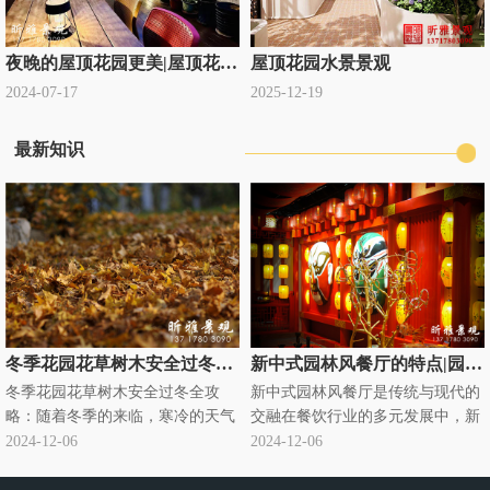
夜晚的屋顶花园更美|屋顶花园设计公司定制
屋顶花园水景景观
2024-07-17
2025-12-19
最新知识
冬季花园花草树木安全过冬全攻略|别墅庭院绿化过冬知识
新中式园林风餐厅的特点|园林式饭店
冬季花园花草树木安全过冬全攻
新中式园林风餐厅是传统与现代的
略：随着冬季的来临，寒冷的天气
交融在餐饮行业的多元发展中，新
对花园里的花草树木构成了严峻的
中式园林风餐厅悄然兴起，成为独
2024-12-06
2024-12-06
挑战。为了确保它们能够安全过
特的存在。它将传统中式园林元素
冬，需要采取一系列有针对性的养
与现代餐饮需求巧妙融合，营造出