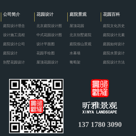
护措施。··· ...
别具··· ...
公司简介
花园设计
庭院景观
花园百科
庭院设计理念
北京庭院设计图
屋顶花园
庭院文化历史
设计施工流程
中式花园设计图
北京别墅庭院
庭院设计元素
庭院设计公司
设计平面图
庭院假山景观
庭园如何设计
庭院设计
花园手绘图
水幕墙
庭院水景设计
别墅花园设计
屋顶花园设计
葡萄架
庭院设计方法
137 1780 3090