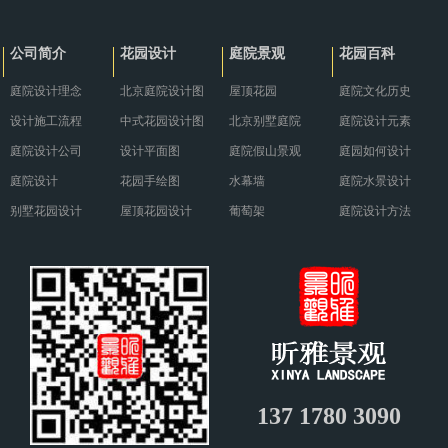
冬，需要采取一系列有针对性的养
与现代餐饮需求巧妙融合，营造出
护措施。··· ...
别具··· ...
公司简介
花园设计
庭院景观
花园百科
庭院设计理念
北京庭院设计图
屋顶花园
庭院文化历史
设计施工流程
中式花园设计图
北京别墅庭院
庭院设计元素
庭院设计公司
设计平面图
庭院假山景观
庭园如何设计
庭院设计
花园手绘图
水幕墙
庭院水景设计
别墅花园设计
屋顶花园设计
葡萄架
庭院设计方法
137 1780 3090