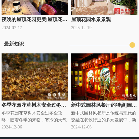
夜晚的屋顶花园更美|屋顶花园设计公司定制
屋顶花园水景景观
2024-07-17
2025-12-19
最新知识
冬季花园花草树木安全过冬全攻略|别墅庭院绿化过冬知识
新中式园林风餐厅的特点|园林式饭店
冬季花园花草树木安全过冬全攻
新中式园林风餐厅是传统与现代的
略：随着冬季的来临，寒冷的天气
交融在餐饮行业的多元发展中，新
对花园里的花草树木构成了严峻的
中式园林风餐厅悄然兴起，成为独
2024-12-06
2024-12-06
挑战。为了确保它们能够安全过
特的存在。它将传统中式园林元素