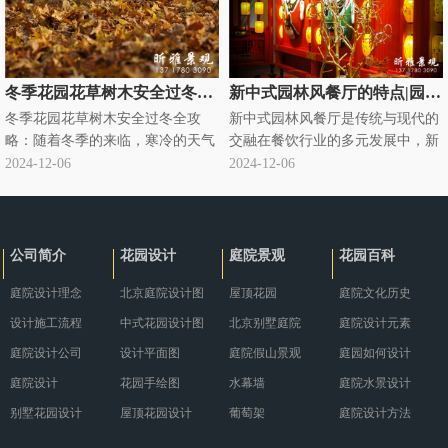
冬季花园花草树木安全过冬全攻略|别墅庭院绿化过冬知识
新中式园林风餐厅的特点|园林式饭店
冬季花园花草树木安全过冬全攻
新中式园林风餐厅是传统与现代的
略：随着冬季的来临，寒冷的天气
交融在餐饮行业的多元发展中，新
对花园里的花草树木构成了严峻的
中式园林风餐厅悄然兴起，成为独
2024-12-06
2024-12-06
挑战。为了确保它们能够安全过
特的存在。它将传统中式园林元素
冬，需要采取一系列有针对性的养
与现代餐饮需求巧妙融合，营造出
护措施。··· ...
别具··· ...
公司简介
花园设计
庭院景观
花园百科
庭院设计理念
北京庭院设计图
屋顶花园
庭院文化历史
设计施工流程
中式花园设计图
北京别墅庭院
庭院设计元素
庭院设计公司
设计平面图
庭院假山景观
庭园如何设计
庭院设计
花园手绘图
水幕墙
庭院水景设计
别墅花园设计
屋顶花园设计
葡萄架
庭院设计方法