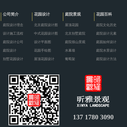
冬，需要采取一系列有针对性的养
与现代餐饮需求巧妙融合，营造出
护措施。··· ...
别具··· ...
公司简介
花园设计
庭院景观
花园百科
庭院设计理念
北京庭院设计图
屋顶花园
庭院文化历史
设计施工流程
中式花园设计图
北京别墅庭院
庭院设计元素
庭院设计公司
设计平面图
庭院假山景观
庭园如何设计
庭院设计
花园手绘图
水幕墙
庭院水景设计
别墅花园设计
屋顶花园设计
葡萄架
庭院设计方法
137 1780 3090