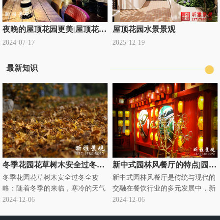
夜晚的屋顶花园更美|屋顶花园设计公司定制
屋顶花园水景景观
2024-07-17
2025-12-19
最新知识
冬季花园花草树木安全过冬全攻略|别墅庭院绿化过冬知识
新中式园林风餐厅的特点|园林式饭店
冬季花园花草树木安全过冬全攻
新中式园林风餐厅是传统与现代的
略：随着冬季的来临，寒冷的天气
交融在餐饮行业的多元发展中，新
对花园里的花草树木构成了严峻的
中式园林风餐厅悄然兴起，成为独
2024-12-06
2024-12-06
挑战。为了确保它们能够安全过
特的存在。它将传统中式园林元素